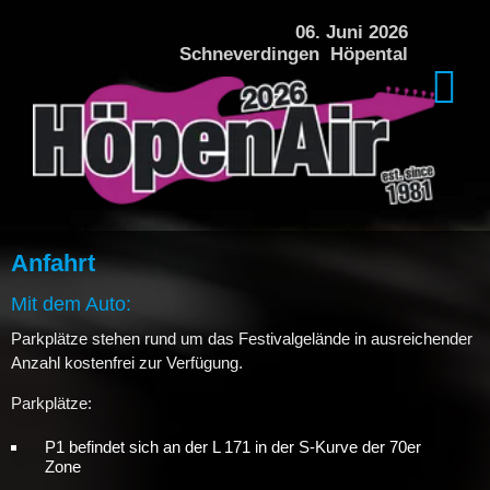
DAS FESTIVAL
06. Juni 2026
Schneverdingen Höpental
PREISE + VERPFLEGUNG
ÜBERNACHTUNG
KINDERPROGRAMM
ÜBER DAS FESTIVAL
Anfahrt
HISTORIE
Mit dem Auto:
Parkplätze stehen rund um das Festivalgelände in ausreichender
GALERIE HÖPENAIR 2024
Anzahl kostenfrei zur Verfügung.
Parkplätze:
GALERIE HÖPENAIR 2022
P1 befindet sich an der L 171 in der S-Kurve der 70er
Zone