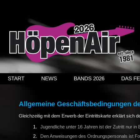
DAS FESTIVAL
PREISE + VERPFLEGUNG
ÜBERNACHTUNG
KINDERPROGRAMM
ÜBER DAS FESTIVAL
NAVIGATION ÜBERSPRINGEN
START
NEWS
BANDS 2026
DAS FE
HISTORIE
GALERIE HÖPENAIR 2024
Allgemeine Geschäftsbedingungen de
Gleichzeitig mit dem Erwerb der Eintrittskarte erklärt sich
GALERIE HÖPENAIR 2022
Jugendliche unter 16 Jahren ist der Zutritt nur in
Den Anweisungen des Ordnungspersonals ist Folg