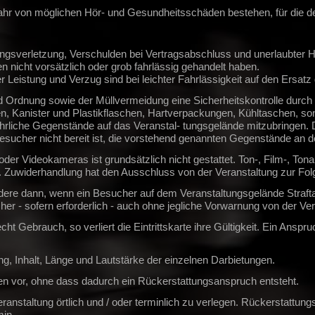
hr von möglichen Hör- und Gesundheitsschäden bestehen, für die der
gsverletzung, Verschulden bei Vertragsabschluss und unerlaubter Ha
en nicht vorsätzlich oder grob fahrlässig gehandelt haben.
Leistung und Verzug sind bei leichter Fahrlässigkeit auf den Ersa
nd Ordnung sowie der Müllvermeidung eine Sicherheitskontrolle durch 
n, Kanister und Plastikflaschen, Hartverpackungen, Kühltaschen, so
rliche Gegenstände auf das Veranstal- tungsgelände mitzubringen. Der 
Besucher nicht bereit ist, die vorstehend genannten Gegenstände an d
der Videokameras ist grundsätzlich nicht gestattet. Ton-, Film-, To
gt. Zuwiderhandlung hat den Ausschluss von der Veranstaltung zur Fol
dere dann, wenn ein Besucher auf dem Veranstaltungsgelände Strafta
ucher - sofern erforderlich - auch ohne jegliche Vorwarnung von der V
 Gebrauch, so verliert die Eintrittskarte ihre Gültigkeit. Ein Anspru
ung, Inhalt, Länge und Lautstärke der einzelnen Darbietungen.
n vor, ohne dass dadurch ein Rückerstattungsanspruch entsteht.
 Veranstaltung örtlich und / oder terminlich zu verlegen. Rückersta
min.