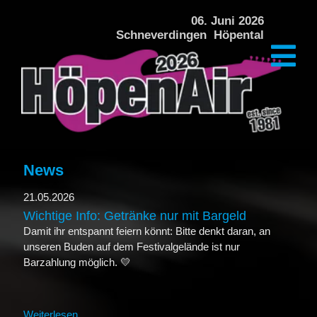
DAS FESTIVAL
06. Juni 2026
Schneverdingen Höpental
PREISE + VERPFLEGUNG
ÜBERNACHTUNG
KINDERPROGRAMM
ÜBER DAS FESTIVAL
News
HISTORIE
21.05.2026
Wichtige Info: Getränke nur mit Bargeld
GALERIE HÖPENAIR 2024
Damit ihr entspannt feiern könnt: Bitte denkt daran, an
unseren Buden auf dem Festivalgelände ist nur
Barzahlung möglich. 💛
GALERIE HÖPENAIR 2022
Weiterlesen …
Wichtige Info: Getränke nur mit Bargeld