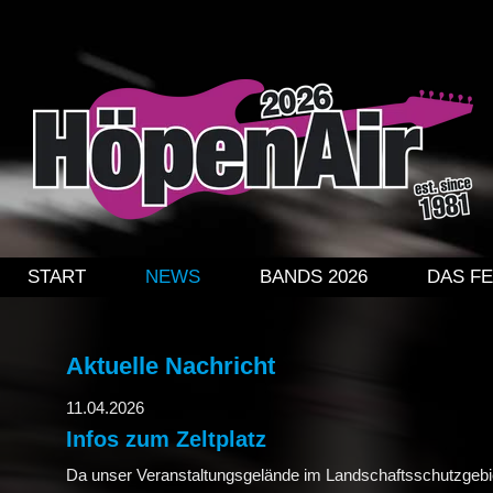
DAS FESTIVAL
PREISE + VERPFLEGUNG
ÜBERNACHTUNG
KINDERPROGRAMM
ÜBER DAS FESTIVAL
NAVIGATION ÜBERSPRINGEN
START
NEWS
BANDS 2026
DAS FE
HISTORIE
GALERIE HÖPENAIR 2024
Aktuelle Nachricht
11.04.2026
GALERIE HÖPENAIR 2022
Infos zum Zeltplatz
Da unser Veranstaltungsgelände im Landschaftsschutzgebiet l