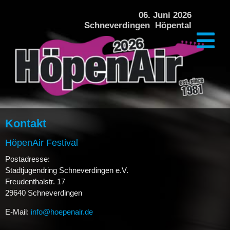
DAS FESTIVAL
06. Juni 2026
Schneverdingen Höpental
PREISE + VERPFLEGUNG
ÜBERNACHTUNG
KINDERPROGRAMM
ÜBER DAS FESTIVAL
Kontakt
HISTORIE
HöpenAir Festival
Postadresse:
GALERIE HÖPENAIR 2024
Stadtjugendring Schneverdingen e.V.
Freudenthalstr. 17
GALERIE HÖPENAIR 2022
29640 Schneverdingen
E-Mail:
info@hoepenair.de