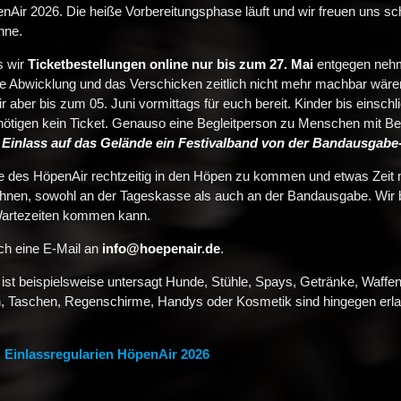
enAir 2026. Die heiße Vorbereitungsphase läuft und wir freuen uns sc
hne.
s wir
Ticketbestellungen online nur bis zum 27. Mai
entgegen nehm
ie Abwicklung und das Verschicken zeitlich nicht mehr machbar wär
ir aber bis zum 05. Juni vormittags für euch bereit. Kinder bis einschl
benötigen kein Ticket. Genauso eine Begleitperson zu Menschen mit B
Einlass auf das Gelände ein Festivalband von der Bandausgabe-
ste des HöpenAir rechtzeitig in den Höpen zu kommen und etwas Zeit
echnen, sowohl an der Tageskasse als auch an der Bandausgabe. Wir 
 Wartezeiten kommen kann.
ach eine E-Mail an
info@hoepenair.de
.
s ist beispielsweise untersagt Hunde, Stühle, Spays, Getränke, Waff
, Taschen, Regenschirme, Handys oder Kosmetik sind hingegen erla
:
Einlassregularien HöpenAir 2026