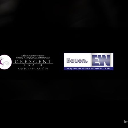
Navigati
I