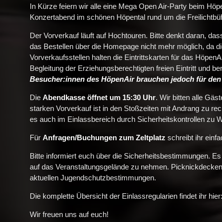
In Kürze feiern wir alle eine Mega Open Air-Party beim Höp
Konzertabend im schönen Höpental rund um die Freilichtbü
Der Vorverkauf läuft auf Hochtouren. Bitte denkt daran, das
das Bestellen über die Homepage nicht mehr möglich, da d
Vorverkaufsstellen halten die Eintrittskarten für das HöpenA
Begleitung der Erziehungsberechtigten freien Eintritt und 
Besucher:innen des HöpenAir brauchen jedoch für den 
Die
Abendkasse
öffnet um
15:30 Uhr
. Wir bitten alle Gä
starken Vorverkauf ist in den Stoßzeiten mit Andrang zu r
es auch im Einlassbereich durch Sicherheitskontrollen zu
Für
Anfragen/Buchungen zum Zeltplatz
schreibt ihr einf
Bitte informiert euch über die Sicherheitsbestimmungen. E
auf das Veranstaltungsgelände zu nehmen. Picknickdecken
aktuellen Jugendschutzbestimmungen.
Die komplette Übersicht der Einlassregularien findet ihr hier
Wir freuen uns auf euch!