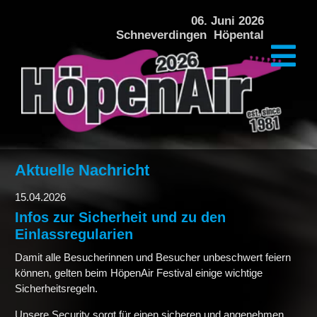
DAS FESTIVAL
06. Juni 2026
Schneverdingen Höpental
PREISE + VERPFLEGUNG
ÜBERNACHTUNG
KINDERPROGRAMM
ÜBER DAS FESTIVAL
Aktuelle Nachricht
HISTORIE
15.04.2026
Infos zur Sicherheit und zu den
GALERIE HÖPENAIR 2024
Einlassregularien
Damit alle Besucherinnen und Besucher unbeschwert feiern
GALERIE HÖPENAIR 2022
können, gelten beim HöpenAir Festival einige wichtige
Sicherheitsregeln.
Unsere Security sorgt für einen sicheren und angenehmen