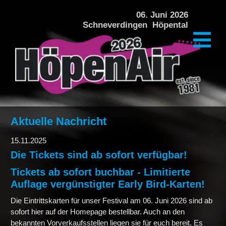
DAS FESTIVAL
06. Juni 2026
Schneverdingen Höpental
PREISE + VERPFLEGUNG
ÜBERNACHTUNG
KINDERPROGRAMM
ÜBER DAS FESTIVAL
Aktuelle Nachricht
HISTORIE
15.11.2025
Die Tickets sind ab sofort verfügbar!
GALERIE HÖPENAIR 2024
Tickets ab sofort buchbar - Limitierte
Auflage vergünstigter Early Bird-Karten!
GALERIE HÖPENAIR 2022
Die Eintrittskarten für unser Festival am 06. Juni 2026 sind ab
sofort hier auf der Homepage bestellbar. Auch an den
bekannten Vorverkaufsstellen liegen sie für euch bereit. Es