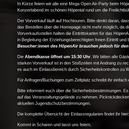
In Kürze feiern wir alle eine Mega Open Air-Party beim Höp
Konzertabend im schönen Höpental rund um die Freilichtbü
Der Vorverkauf läuft auf Hochtouren. Bitte denkt daran, das
das Bestellen über die Homepage nicht mehr möglich, da d
Vorverkaufsstellen halten die Eintrittskarten für das HöpenA
in Begleitung der Erziehungsberechtigten freien Eintritt u
Besucher:innen des HöpenAir brauchen jedoch für den 
Die
Abendkasse
öffnet um
15:30 Uhr
. Wir bitten alle Gä
starken Vorverkauf ist in den Stoßzeiten mit Andrang zu r
es auch im Einlassbereich durch Sicherheitskontrollen zu
Für Anfragen/Buchungen zum Zeltplatz schreibt ihr einfach 
Bitte informiert euch über die Sicherheitsbestimmungen. E
auf das Veranstaltungsgelände zu nehmen. Picknickdecken
aktuellen Jugendschutzbestimmungen.
Die komplette Übersicht der Einlassregularien findet ihr hier
Kommt in Scharen und lasst uns feiern.