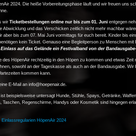
enAir 2024. Die heiße Vorbereitungsphase läuft und wir freuen uns sc
hne.
s wir
Ticketbestellungen online nur bis zum 01. Juni
entgegen neh
ie Abwicklung und das Verschicken zeitlich nicht mehr machbar wär
ir aber bis zum 07. Mai Juni vormittags für euch bereit. Kinder bis ei
nd benötigen kein Ticket. Genauso eine Begleitperson zu Menschen mi
Einlass auf das Gelände ein Festivalband von der Bandausgabe-
ste des HöpenAir rechtzeitig in den Höpen zu kommen und etwas Zeit
echnen, sowohl an der Tageskasse als auch an der Bandausgabe. Wir 
 Wartezeiten kommen kann.
eine E-Mail an info@hoepenair.de.
s ist beispielsweise untersagt Hunde, Stühle, Spays, Getränke, Waff
, Taschen, Regenschirme, Handys oder Kosmetik sind hingegen erla
:
Einlassregularien HöpenAir 2024