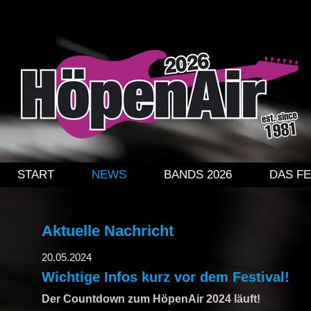
DAS FESTIVAL
PREISE + VERPFLEGUNG
ÜBERNACHTUNG
KINDERPROGRAMM
ÜBER DAS FESTIVAL
NAVIGATION ÜBERSPRINGEN
START
NEWS
BANDS 2026
DAS FE
HISTORIE
GALERIE HÖPENAIR 2024
Aktuelle Nachricht
20.05.2024
GALERIE HÖPENAIR 2022
Wichtige Infos kurz vor dem Festival!
Der Countdown zum HöpenAir 2024 läuft!