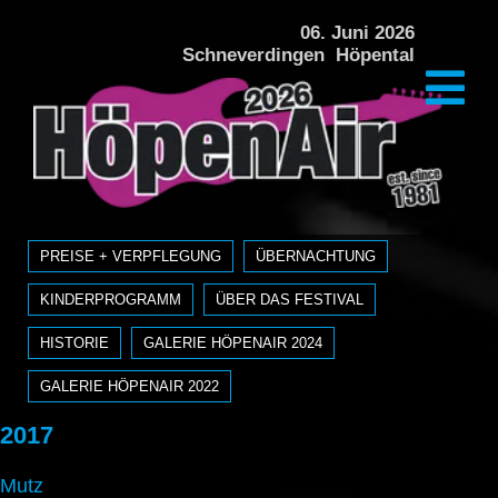
DAS FESTIVAL
06. Juni 2026
Schneverdingen Höpental
PREISE + VERPFLEGUNG
ÜBERNACHTUNG
KINDERPROGRAMM
ÜBER DAS FESTIVAL
NAVIGATION ÜBERSPRINGEN
PREISE + VERPFLEGUNG
ÜBERNACHTUNG
KINDERPROGRAMM
ÜBER DAS FESTIVAL
HISTORIE
HISTORIE
GALERIE HÖPENAIR 2024
GALERIE HÖPENAIR 2024
GALERIE HÖPENAIR 2022
GALERIE HÖPENAIR 2022
2017
Mutz