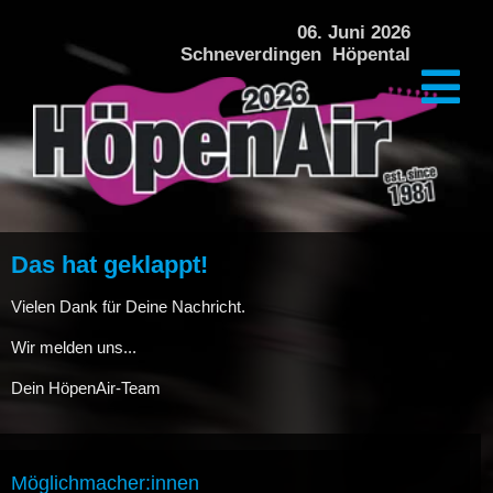
DAS FESTIVAL
06. Juni 2026
Schneverdingen Höpental
PREISE + VERPFLEGUNG
ÜBERNACHTUNG
KINDERPROGRAMM
ÜBER DAS FESTIVAL
Das hat geklappt!
HISTORIE
Vielen Dank für Deine Nachricht.
Wir melden uns...
GALERIE HÖPENAIR 2024
Dein HöpenAir-Team
GALERIE HÖPENAIR 2022
Möglichmacher:innen